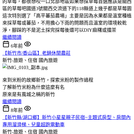
的草莓，都很想咬一口北部地區如果想採草莓首選應該是關西
區的草莓吧國道3號關西交流道下的118縣道上幾乎都是草莓園
這次特別選了「高平蕃茄農場」主要是因為水果都是溫室種植
來採草莓或蕃茄，不用擔心下雨的問題而且溫室的環境較乾
淨，腳踩的不是泥土採完採莓後還可以DIY麻糬或擂茶
繼續閱讀
6年前
【新竹市/香山區】老鍋休閒農莊
新竹-旅遊、住宿
國內旅遊
來到米粉的故鄉新竹，探索米粉的製作過程
了解新竹米粉為什麼這麼有名
原來是有風城之稱的新竹
繼續閱讀
8年前
【新竹縣/湖口鄉】新竹小星星親子民宿~主題式房型、房間內
專用溜滑梯、兒童超跑電動車
新竹-旅遊、住宿
國內旅遊