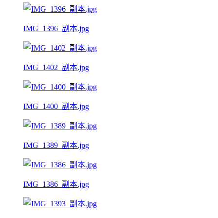
IMG_1396_副本.jpg
IMG_1402_副本.jpg
IMG_1400_副本.jpg
IMG_1389_副本.jpg
IMG_1386_副本.jpg